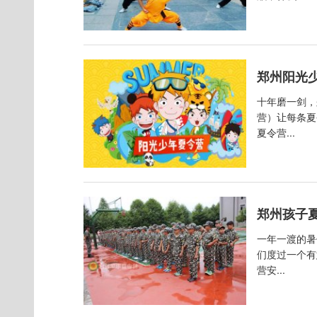
郑州阳光
十年磨一剑，
营）让每条夏
夏令营...
郑州孩子
一年一渡的暑
们度过一个有
营安...