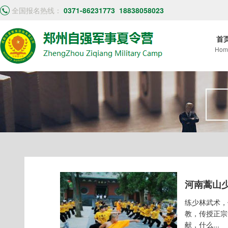
全国报名热线：
0371-86231773
18838058023
首
Hom
河南蒿山
练少林武术，
教，传授正宗
献，什么...