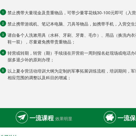
禁止携带大量现金及贵重物品，可带少量零花钱30-100元即可（入
1
禁止携带游戏机、笔记本电脑、刀具等物品，如携带手机，入营交生
2
请自备个人洗漱用具（水杯、牙刷、牙膏、毛巾）、用品（换洗内衣
3
鞋一双），尽量避免携带贵重物品；
转营或转期，转营（期）手续须在开营前一周到报名处现场或电话办
4
据多退少补的原则办理；
以上夏令营活动培训大纲为定制的军事拓展训练流程，培训期间，军
5
相应范围的调整以及科目的增减；
一流课程
一流保
效果明显