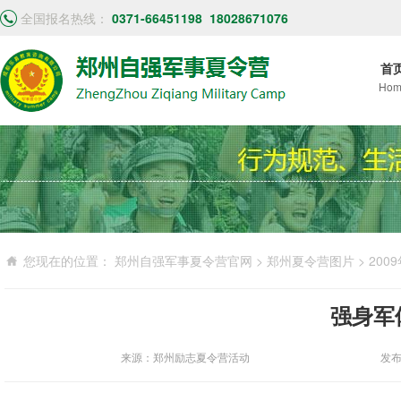
全国报名热线：
0371-66451198
18028671076
首
Hom
您现在的位置：
郑州自强军事夏令营官网
>
郑州夏令营图片
>
200
强身军
来源：郑州励志夏令营活动
发布