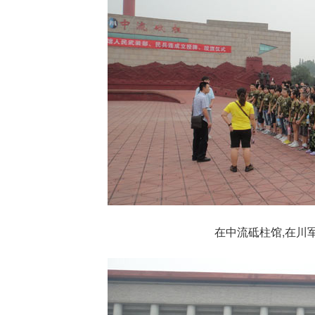
在中流砥柱馆,在川