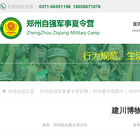
全国报名热线：
0371-66451198
18028671076
首
Hom
您现在的位置：
郑州自强军事夏令营官网
>
郑州夏令营图片
>
200
建川博
来源：郑州励志夏令营活动
发布