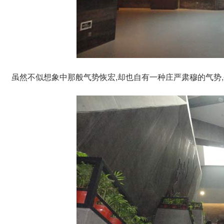
虽然不似想象中那般气势恢宏,却也自有一种庄严肃穆的气势