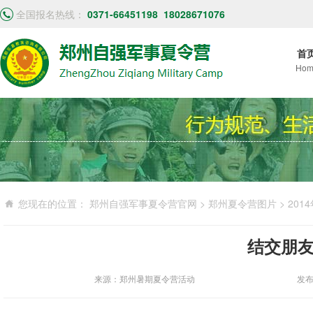
全国报名热线：
0371-66451198
18028671076
首
Hom
您现在的位置：
郑州自强军事夏令营官网
>
郑州夏令营图片
>
201
结交朋友
来源：郑州暑期夏令营活动
发布