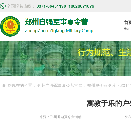
全国报名热线：
0371-66451198
18028671076
首
Hom
您现在的位置：
郑州自强军事夏令营官网
>
郑州夏令营图片
>
201
寓教于乐的户
来源：郑州暑期夏令营活动
发布