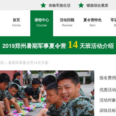
体验军旅生活
锻炼综合素质
首页
课程中心
活动回顾
夏令营特色
军
Home
Course
Review
Item
B
14
2019郑州暑期军事夏令营
天班活动介绍
线路
>
暑期军事夏令营14天方案
报名费用
优惠活动
活动对象
训练目标