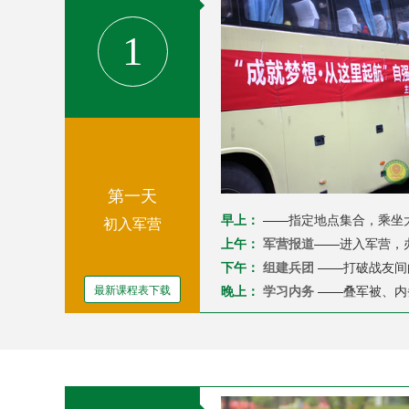
1
第一天
早上：
——指定地点集合，乘坐
初入军营
上午：
军营报道
——进入军营，
下午：
组建兵团
——打破战友间
最新课程表下载
晚上：
学习内务
——叠军被、内