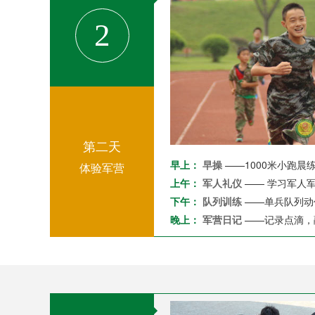
2
第二天
早上：
早操
——1000米小跑
体验军营
上午：
军人礼仪
—— 学习军人
下午：
队列训练
——单兵队列动
晚上：
军营日记
——记录点滴，