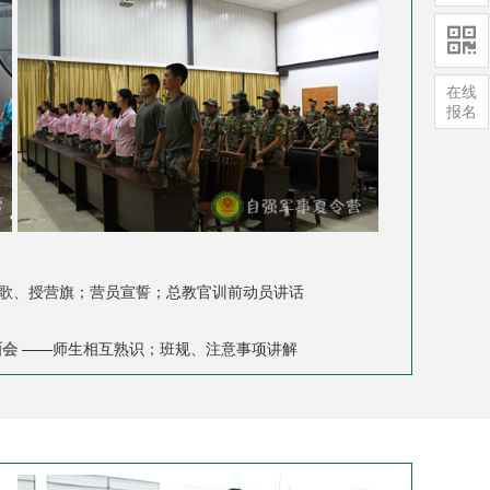

在线
报名
歌、授营旗；营员宣誓；总教官训前动员讲话
面会
——师生相互熟识；班规、注意事项讲解