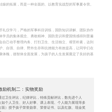
枯燥的拓展，而是一种全面的、以教育实战型的军事夏令营。
节礼仪学习，严格的军事科目训练，国防知识讲解、团队协作
体学员的集体观念、勇敢精神、国防意识和爱国情感得到普遍
会自己动手整理内务、打扫卫生、生活独立、艰苦朴素，达到
护、自强、自律、野外生存和抗挫能力有效提高，让同学们在
康体魄，德智体全面发展，为孩子的人生发展奠定了良好的基
激励机制二：实物奖励
通过卫生评比，纪律评比，特殊贡献评比，数先进个人
（如个人卫生、好人好事、课上表现、个人能力展现等多
方面）授予孩子荣誉勋章、荣誉证书、以及红旗、现金奖