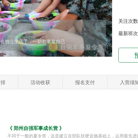
关注次数
最新班次
硬朗啦！
安排
活动收获
报名支付
入营须
《 郑州自强军事成长营 》
不同于一般的夏令营，这是建立在部队软硬设施基础上，运用最先进