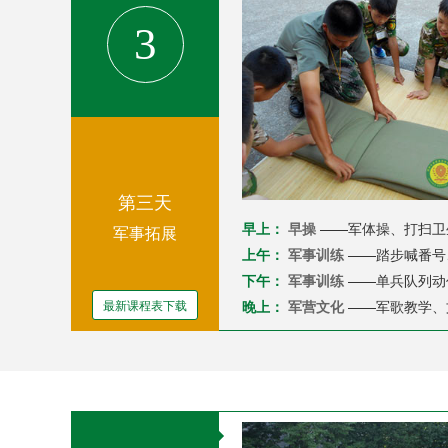
3
第三天
早上：
早操
——军体操、打扫卫
军事拓展
上午：
军事训练
——踏步喊番号
下午：
军事训练
——单兵队列动
最新课程表下载
晚上：
军营文化
——军歌教学、