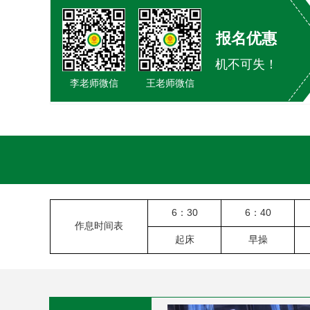
报名优惠
机不可失！
李老师微信
王老师微信
6：30
6：40
作息时间表
起床
早操